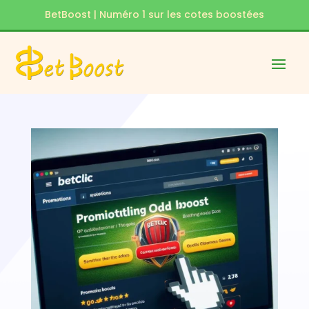
BetBoost | Numéro 1 sur les cotes boostées