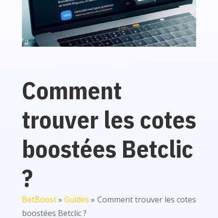
Comment
trouver les cotes
boostées Betclic
?
BetBoost
»
Guides
»
Comment trouver les cotes
boostées Betclic ?