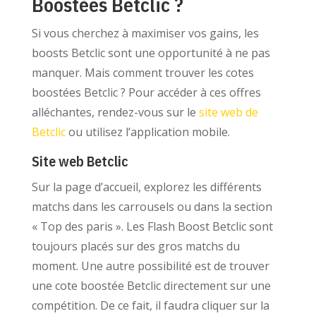
Boostées Betclic ?
Si vous cherchez à maximiser vos gains, les
boosts Betclic sont une opportunité à ne pas
manquer. Mais comment trouver les cotes
boostées Betclic ? Pour accéder à ces offres
alléchantes, rendez-vous sur le
site web de
Betclic
ou utilisez l’application mobile.
Site web Betclic
Sur la page d’accueil, explorez les différents
matchs dans les carrousels ou dans la section
« Top des paris ». Les Flash Boost Betclic sont
toujours placés sur des gros matchs du
moment. Une autre possibilité est de trouver
une cote boostée Betclic directement sur une
compétition. De ce fait, il faudra cliquer sur la