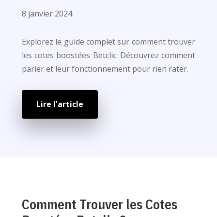
8 janvier 2024
Explorez le guide complet sur comment trouver
les cotes boostées Betclic. Découvrez comment
parier et leur fonctionnement pour rien rater.
Lire l'article
Comment Trouver les Cotes