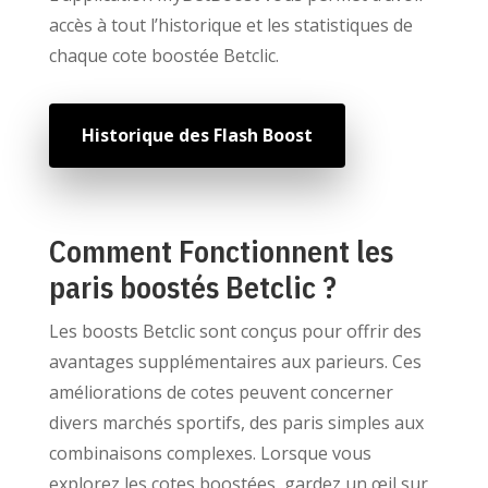
accès à tout l’historique et les statistiques de
chaque cote boostée Betclic.
Historique des Flash Boost
Comment Fonctionnent les
paris boostés Betclic ?
Les boosts Betclic sont conçus pour offrir des
avantages supplémentaires aux parieurs. Ces
améliorations de cotes peuvent concerner
divers marchés sportifs, des paris simples aux
combinaisons complexes. Lorsque vous
explorez les cotes boostées, gardez un œil sur