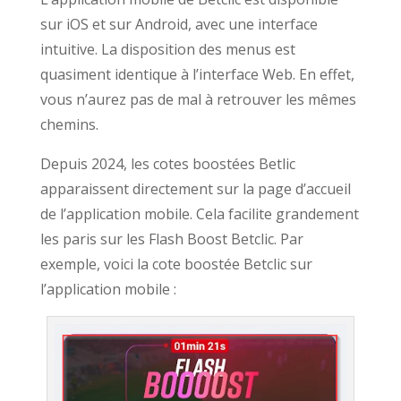
sur iOS et sur Android, avec une interface
intuitive. La disposition des menus est
quasiment identique à l’interface Web. En effet,
vous n’aurez pas de mal à retrouver les mêmes
chemins.
Depuis 2024, les cotes boostées Betlic
apparaissent directement sur la page d’accueil
de l’application mobile. Cela facilite grandement
les paris sur les Flash Boost Betclic. Par
exemple, voici la cote boostée Betclic sur
l’application mobile :