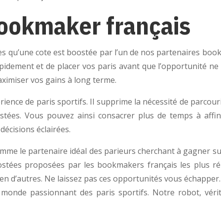
ookmaker français
ès qu’une cote est boostée par l’un de nos partenaires book
idement et de placer vos paris avant que l’opportunité ne d
aximiser vos gains à long terme.
rience de paris sportifs. Il supprime la nécessité de parco
tées. Vous pouvez ainsi consacrer plus de temps à affine
décisions éclairées.
me le partenaire idéal des parieurs cherchant à gagner sur
stées proposées par les bookmakers français les plus rép
ien d’autres. Ne laissez pas ces opportunités vous échapper
monde passionnant des paris sportifs. Notre robot, vérit