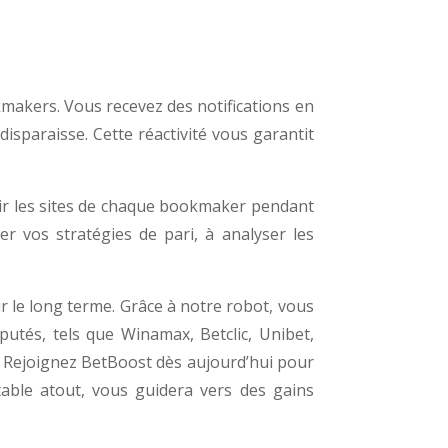
makers. Vous recevez des notifications en
isparaisse. Cette réactivité vous garantit
urir les sites de chaque bookmaker pendant
r vos stratégies de pari, à analyser les
 le long terme. Grâce à notre robot, vous
utés, tels que Winamax, Betclic, Unibet,
. Rejoignez BetBoost dès aujourd’hui pour
able atout, vous guidera vers des gains