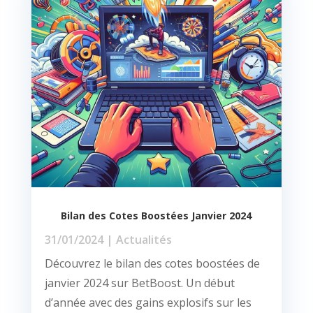
Bilan des Cotes Boostées Janvier 2024
31/01/2024
|
Actualités
Découvrez le bilan des cotes boostées de
janvier 2024 sur BetBoost. Un début
d’année avec des gains explosifs sur les