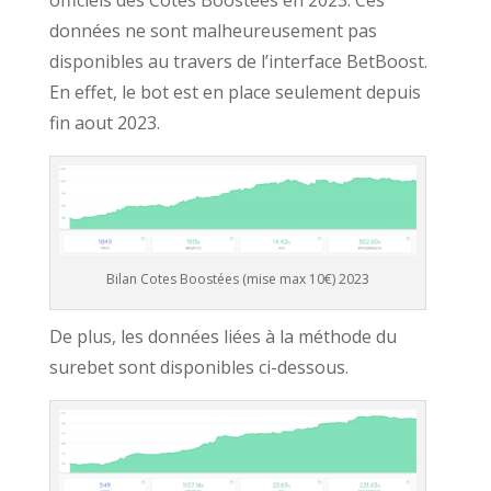
officiels des Cotes Boostées en 2023. Ces
données ne sont malheureusement pas
disponibles au travers de l’interface BetBoost.
En effet, le bot est en place seulement depuis
fin aout 2023.
Bilan Cotes Boostées (mise max 10€) 2023
De plus, les données liées à la méthode du
surebet sont disponibles ci-dessous.