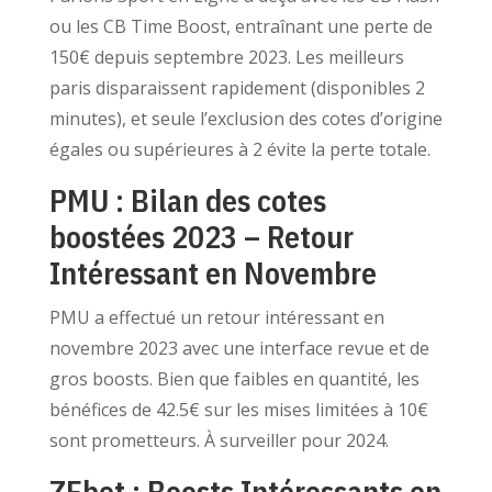
ou les CB Time Boost, entraînant une perte de
150€ depuis septembre 2023. Les meilleurs
paris disparaissent rapidement (disponibles 2
minutes), et seule l’exclusion des cotes d’origine
égales ou supérieures à 2 évite la perte totale.
PMU : Bilan des cotes
boostées 2023 – Retour
Intéressant en Novembre
PMU a effectué un retour intéressant en
novembre 2023 avec une interface revue et de
gros boosts. Bien que faibles en quantité, les
bénéfices de 42.5€ sur les mises limitées à 10€
sont prometteurs. À surveiller pour 2024.
ZEbet : Boosts Intéressants en