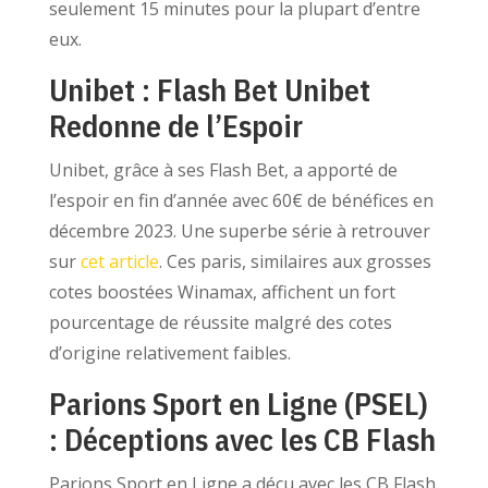
seulement 15 minutes pour la plupart d’entre
eux.
Unibet : Flash Bet Unibet
Redonne de l’Espoir
Unibet, grâce à ses Flash Bet, a apporté de
l’espoir en fin d’année avec 60€ de bénéfices en
décembre 2023. Une superbe série à retrouver
sur
cet article
. Ces paris, similaires aux grosses
cotes boostées Winamax, affichent un fort
pourcentage de réussite malgré des cotes
d’origine relativement faibles.
Parions Sport en Ligne (PSEL)
: Déceptions avec les CB Flash
Parions Sport en Ligne a déçu avec les CB Flash