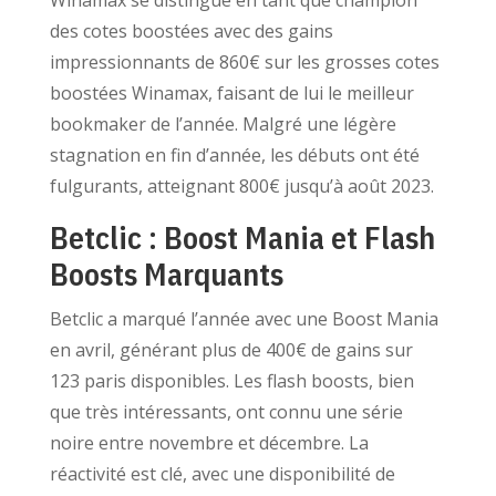
Winamax se distingue en tant que champion
des cotes boostées avec des gains
impressionnants de 860€ sur les grosses cotes
boostées Winamax, faisant de lui le meilleur
bookmaker de l’année. Malgré une légère
stagnation en fin d’année, les débuts ont été
fulgurants, atteignant 800€ jusqu’à août 2023.
Betclic : Boost Mania et Flash
Boosts Marquants
Betclic a marqué l’année avec une Boost Mania
en avril, générant plus de 400€ de gains sur
123 paris disponibles. Les flash boosts, bien
que très intéressants, ont connu une série
noire entre novembre et décembre. La
réactivité est clé, avec une disponibilité de