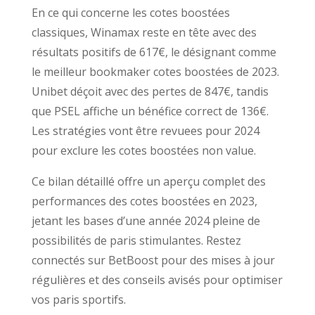
En ce qui concerne les cotes boostées
classiques, Winamax reste en tête avec des
résultats positifs de 617€, le désignant comme
le meilleur bookmaker cotes boostées de 2023.
Unibet déçoit avec des pertes de 847€, tandis
que PSEL affiche un bénéfice correct de 136€.
Les stratégies vont être revuees pour 2024
pour exclure les cotes boostées non value.
Ce bilan détaillé offre un aperçu complet des
performances des cotes boostées en 2023,
jetant les bases d’une année 2024 pleine de
possibilités de paris stimulantes. Restez
connectés sur BetBoost pour des mises à jour
régulières et des conseils avisés pour optimiser
vos paris sportifs.